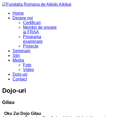
Home
Despre noi
Certificari
Membri de onoare
ai FRAA
Programa
examinare
Proiecte
Seminarii
Stiri
Media
Foto
Video
Dojo-uri
Contact
Dojo-uri
Gilau
Oku Zai Dojo Gilau