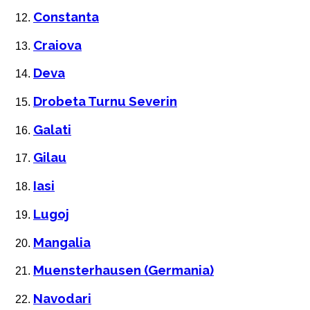
Constanta
Craiova
Deva
Drobeta Turnu Severin
Galati
Gilau
Iasi
Lugoj
Mangalia
Muensterhausen (Germania)
Navodari