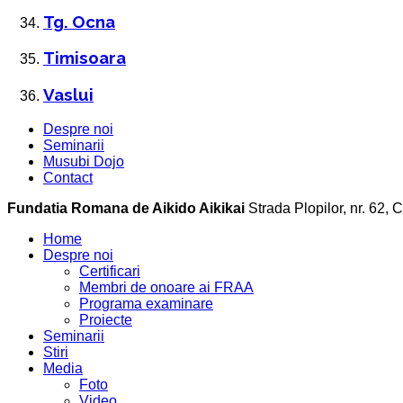
Tg. Ocna
Timisoara
Vaslui
Despre noi
Seminarii
Musubi Dojo
Contact
Fundatia Romana de Aikido Aikikai
Strada Plopilor, nr. 62,
Home
Despre noi
Certificari
Membri de onoare ai FRAA
Programa examinare
Proiecte
Seminarii
Stiri
Media
Foto
Video