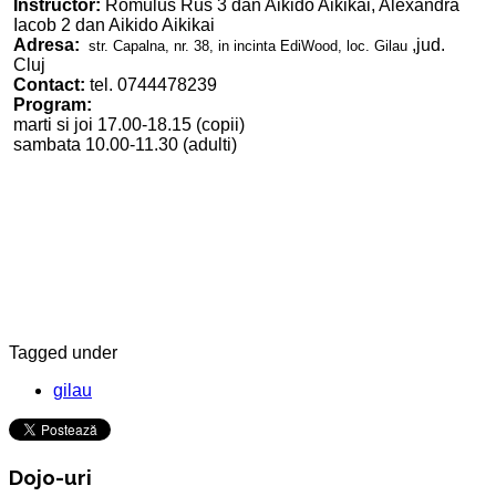
Instructor:
Romulus Rus 3 dan Aikido Aikikai, Alexandra
Iacob 2 dan Aikido Aikikai
Adresa:
,jud.
str. Capalna, nr. 38, in incinta EdiWood, loc. Gilau
Cluj
Contact:
tel. 0744478239
Program:
marti si joi 17.00-18.15 (copii)
sambata 10.00-11.30 (adulti)
Tagged under
gilau
Dojo-uri