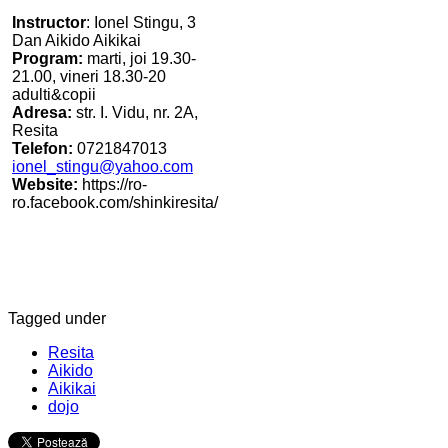
Instructor
: Ionel Stingu, 3
Dan Aikido Aikikai
Program:
marti, joi 19.30-
21.00, vineri 18.30-20
adulti&copii
Adresa:
str. I. Vidu, nr. 2A,
Resita
Telefon:
0721847013
ionel_stingu@yahoo.com
Website:
https://ro-
ro.facebook.com/shinkiresita/
Tagged under
Resita
Aikido
Aikikai
dojo