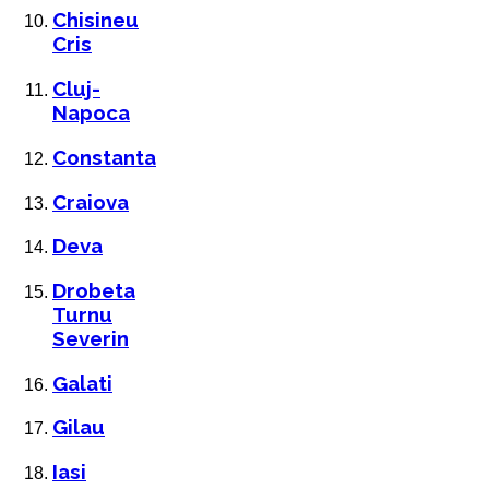
Chisineu
Cris
Cluj-
Napoca
Constanta
Craiova
Deva
Drobeta
Turnu
Severin
Galati
Gilau
Iasi