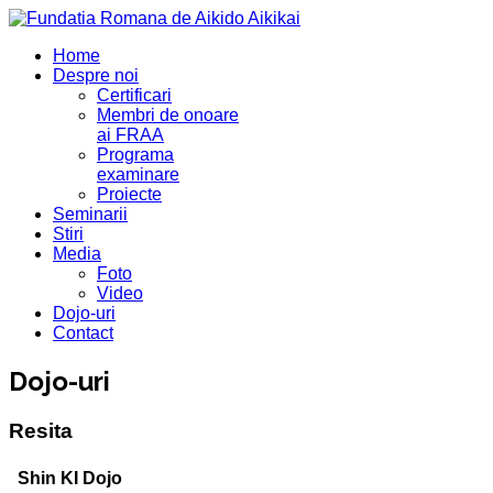
Home
Despre noi
Certificari
Membri de onoare
ai FRAA
Programa
examinare
Proiecte
Seminarii
Stiri
Media
Foto
Video
Dojo-uri
Contact
Dojo-uri
Resita
Shin KI Dojo